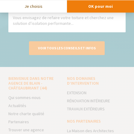
Sarking : la solution performante pour l’isolation
Je choisis
OK pour moi
de votre toiture
Vous envisagez de refaire votre toiture et cherchez une
solution d’isolation performante...
VOIR TOUS LES CONSEILS ET INFOS
BIENVENUE DANS NOTRE
NOS DOMAINES
AGENCE DE BLAIN -
D’INTERVENTION
CHÂTEAUBRIANT (44)
EXTENSION
Qui sommes-nous
RÉNOVATION INTÉRIEURE
Actualités
TRAVAUX EXTÉRIEURS
Notre charte qualité
NOS PARTENAIRES
Partenaires
Trouver une agence
La Maison des Architectes