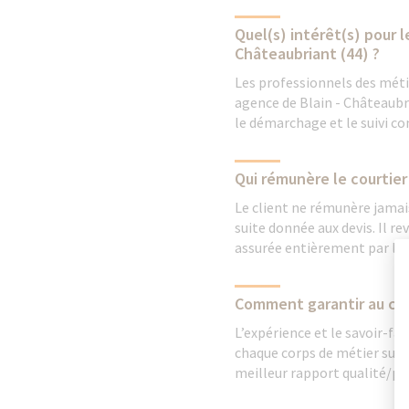
Quel(s) intérêt(s) pour 
Châteaubriant (44) ?
Les professionnels des métie
agence de Blain - Châteaubri
le démarchage et le suivi co
Qui rémunère le courtier
Le client ne rémunère jamais
suite donnée aux devis. Il r
assurée entièrement par le c
Comment garantir au clien
L’expérience et le savoir-fa
chaque corps de métier sur s
meilleur rapport qualité/pri