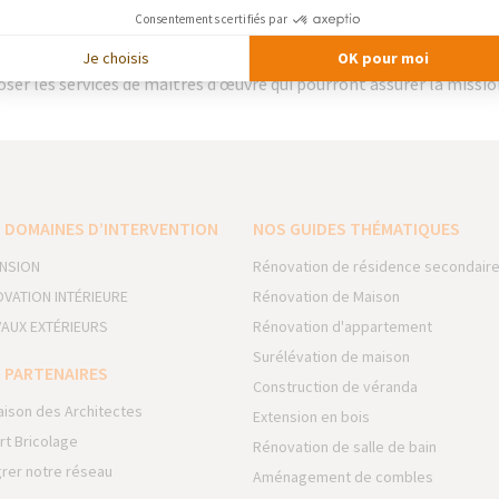
r le suivi des travaux ?
Consentements certifiés par
Je choisis
OK pour moi
e courtier n’a pas vocation d’assurer le suivi des travaux. Toutefoi
ser les services de maîtres d’œuvre qui pourront assurer la mission
 DOMAINES D’INTERVENTION
NOS GUIDES THÉMATIQUES
NSION
Rénovation de résidence secondair
VATION INTÉRIEURE
Rénovation de Maison
AUX EXTÉRIEURS
Rénovation d'appartement
Surélévation de maison
 PARTENAIRES
Construction de véranda
aison des Architectes
Extension en bois
rt Bricolage
Rénovation de salle de bain
grer notre réseau
Aménagement de combles