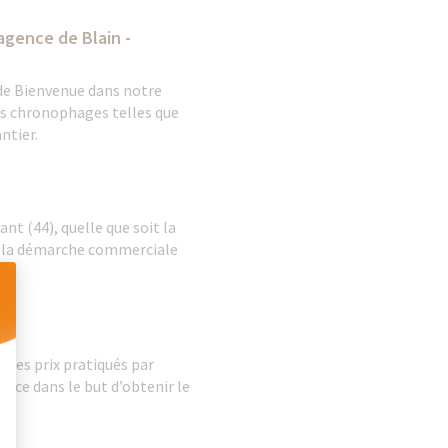
agence de Blain -
 de Bienvenue dans notre
hes chronophages telles que
ntier.
nt (44), quelle que soit la
 de la démarche commerciale
 Personnalisez vos Options
 des prix pratiqués par
ence dans le but d’obtenir le