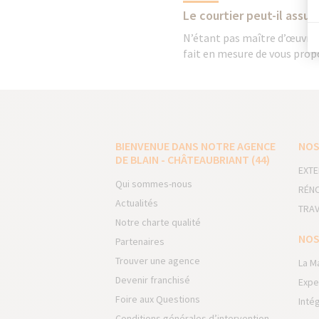
Le courtier peut-il assure
N’étant pas maître d’œuvre, l
fait en mesure de vous propo
BIENVENUE DANS NOTRE AGENCE
NOS
DE BLAIN - CHÂTEAUBRIANT (44)
EXTE
Qui sommes-nous
RÉNO
Actualités
TRAV
Notre charte qualité
NOS
Partenaires
Trouver une agence
La M
Devenir franchisé
Expe
Foire aux Questions
Inté
Conditions générales d’intervention