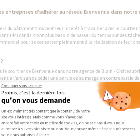
les entreprises d’adhérer au réseau Bienvenue dans notre 
rs du bâtiment trouvent leur intérêt à travailler avec le courtier
ant (44) car ils n’ont plus besoin de passer du temps sur des tâc
mmercial pour se consacrer pleinement à la réalisation de leur cha
 ?
 le courtier de Bienvenue dans notre agence de Blain - Châteaubria
evient à l’artisan de céder une partie de sa marge en contrepartie
ourtier.
Continuer sans accepter
Promis, c'est la dernière fois
qu'on vous demande
t qu’il paye le prix juste ?
Plateforme de Gestion du Consentement :
On est vraiment très content que le contenu de notre
ire de chacun de nos courtiers garantissent une bonne connaissance
site vous intéresse. Mais comme vous n'avez pas
on secteur. De plus, le courtier fait régulièrement jouer la concurr
Axeptio consent
encore fait votre choix en matière de cookies, on ne sait pas si vous nous
x à vous proposer.
autorisez à suivre votre visite ou non. Vous pouvez même décider quels services
vous nous autorisez à lancer.