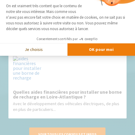
Plateforme de Gestion du Consentement 
On est vraiment très content que le contenu de
notre site vous intéresse. Mais comme vous
Axeptio consent
Installation de borne de recharge pour entreprise
n'avez pas encore fait votre choix en matière de cookies, on ne sait pas si
: quelles solutions pour les professionnels ?
vous nous autorisez à suivre votre visite ou non. Vous pouvez même
décider quels services vous nous autorisez à lancer.
Le développement des véhicules électriques transforme
progressivement les besoins...
Consentements certifiés par
Je choisis
OK pour moi
Quelles aides financières pour installer une borne
de recharge en Loire-Atlantique ?
Avec le développement des véhicules électriques, de plus
en plus de particuliers...
VOIR TOUS LES CONSEILS ET INFOS