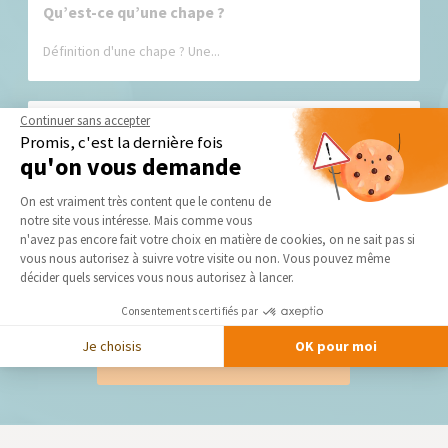
Qu’est-ce qu’une chape ?
Définition d'une chape ? Une...
Continuer sans accepter
Promis, c'est la dernière fois
qu'on vous demande
Plateforme de Gestion du Consentement 
On est vraiment très content que le contenu de
notre site vous intéresse. Mais comme vous
Axeptio consent
Glossaire du carreleur : les mots clés pour
n'avez pas encore fait votre choix en matière de cookies, on ne sait pas si
comprendre vos travaux de revêtement
vous nous autorisez à suivre votre visite ou non. Vous pouvez même
décider quels services vous nous autorisez à lancer.
Le carreleur est le spécialiste des revêtements...
Consentements certifiés par
Je choisis
OK pour moi
VOIR TOUS LES CONSEILS ET INFOS