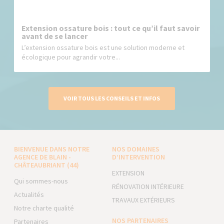
Extension ossature bois : tout ce qu’il faut savoir
avant de se lancer
L’extension ossature bois est une solution moderne et
écologique pour agrandir votre...
VOIR TOUS LES CONSEILS ET INFOS
BIENVENUE DANS NOTRE
NOS DOMAINES
AGENCE DE BLAIN -
D’INTERVENTION
CHÂTEAUBRIANT (44)
EXTENSION
Qui sommes-nous
RÉNOVATION INTÉRIEURE
Actualités
TRAVAUX EXTÉRIEURS
Notre charte qualité
NOS PARTENAIRES
Partenaires