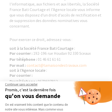
l'informatique, aux fichiers et aux libertés, la Société
France Bati Courtage et l’Agence locale vous informe
que vous disposez d'un droit d'accès de rectification et
de suppression des données nominatives vous
concernant.
Pour exercer ce droit, adressez-vous :
soit à la Société France Bati Courtage :
Par courrier :
192-196 rue Houdan 92 330 Sceaux
Par téléphone :
01 46 61 61 61
Par mail :
contact@lamaisondestravaux.com
soit à l’Agence locale :
Par courrier :
Par téléphone :
0670607812
Continuer sans accepter
Par mail :
samuel.boucard@lamaisondestravaux.com
Promis, c'est la dernière fois
qu'on vous demande
LIENS
Plateforme de Gestion du Consentement 
On est vraiment très content que le contenu de
notre site vous intéresse. Mais comme vous