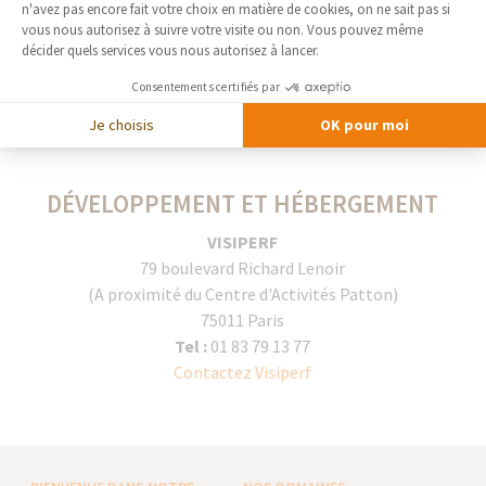
Axeptio consent
Les liens proposés vers d'autres sites sont
n'avez pas encore fait votre choix en matière de cookies, on ne sait pas si
communiqués à titre indicatif et ne sauraient engager
vous nous autorisez à suivre votre visite ou non. Vous pouvez même
décider quels services vous nous autorisez à lancer.
la responsabilité de la Société France Bati Courtage,
tant en ce qui concerne les contenus et les conditions
Consentements certifiés par
d'accès que l'usage qu'il peut être fait de ces contenus
Je choisis
OK pour moi
et de leur éventuelles conséquences.
DÉVELOPPEMENT ET HÉBERGEMENT
VISIPERF
79 boulevard Richard Lenoir
(A proximité du Centre d'Activités Patton)
75011 Paris
Tel :
01 83 79 13 77
Contactez Visiperf