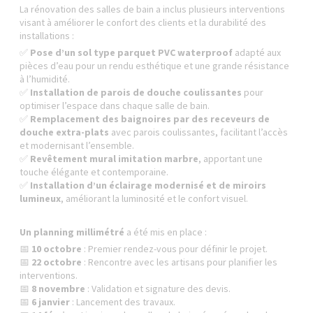
La rénovation des salles de bain a inclus plusieurs interventions
visant à améliorer le confort des clients et la durabilité des
installations :
✅
Pose d’un sol type parquet PVC waterproof
adapté aux
pièces d’eau pour un rendu esthétique et une grande résistance
à l’humidité.
✅
Installation de parois de douche coulissantes
pour
optimiser l’espace dans chaque salle de bain.
✅
Remplacement des baignoires par des receveurs de
douche extra-plats
avec parois coulissantes, facilitant l’accès
et modernisant l’ensemble.
✅
Revêtement mural imitation marbre
, apportant une
touche élégante et contemporaine.
✅
Installation d’un éclairage modernisé et de miroirs
lumineux
, améliorant la luminosité et le confort visuel.
Un planning millimétré
a été mis en place :
📅
10 octobre
: Premier rendez-vous pour définir le projet.
📅
22 octobre
: Rencontre avec les artisans pour planifier les
interventions.
📅
8 novembre
: Validation et signature des devis.
📅
6 janvier
: Lancement des travaux.