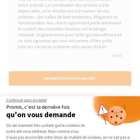
notre activité. La coordination des artisans a été
impeccable, et le résultat est à la hauteur de nos
attentes : des salles de bain modernes, élégantes et
fonctionnelles. Nos clients apprécient particulièrement
le confort des nouvelles douches et l’éclairage
repensé. Un grand merci pour cette gestion efficace et
ce suivi rigoureux qui nous ont permis d’être prêts
pour les vacances scolaires sans aucun retard !
Hôtel
DEMANDER UN DEVIS GRATUIT
Continuer sans accepter
Promis, c'est la dernière fois
qu'on vous demande
Les réalisations similaires
Rénovation de salle de bain
Plateforme de Gestion du Consentement 
On est vraiment très content que le contenu de
notre site vous intéresse. Mais comme vous
Axeptio consent
n'avez pas encore fait votre choix en matière de cookies, on ne sait pas si