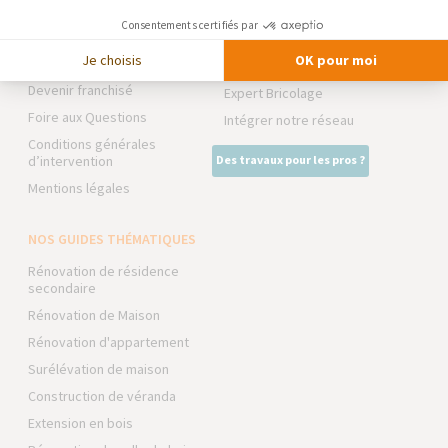
Notre charte qualité
Consentements certifiés par
NOS PARTENAIRES
Partenaires
Je choisis
OK pour moi
Trouver une agence
La Maison des Architectes
Devenir franchisé
Expert Bricolage
Foire aux Questions
Intégrer notre réseau
Conditions générales
d’intervention
Des travaux pour les pros ?
Mentions légales
NOS GUIDES THÉMATIQUES
Rénovation de résidence
secondaire
Rénovation de Maison
Rénovation d'appartement
Surélévation de maison
Construction de véranda
Extension en bois