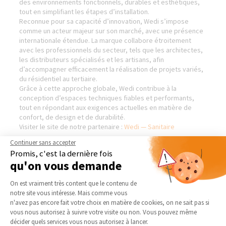
des environnements fonctionnels, durables et esthétiques,
tout en simplifiant les étapes d’installation.
Reconnue pour sa capacité d’innovation, Wedi s’impose
comme un acteur majeur sur son marché, avec une présence
internationale étendue. La marque collabore étroitement
avec les professionnels du secteur, tels que les architectes,
les distributeurs spécialisés et les artisans, afin
d’accompagner efficacement la réalisation de projets variés,
du résidentiel au tertiaire.
Grâce à cette approche globale, Wedi contribue à la
conception d’espaces techniques fiables et performants,
tout en répondant aux exigences actuelles en matière de
confort, de design et de durabilité.
Visiter le site de notre partenaire :
Wedi — Sanitaire
Continuer sans accepter
Promis, c'est la dernière fois
qu'on vous demande
BIENVENUE DANS NOTRE
NOS DOMAINES
Plateforme de Gestion du Consentement 
AGENCE DE BLAIN -
D’INTERVENTION
On est vraiment très content que le contenu de
CHÂTEAUBRIANT (44)
notre site vous intéresse. Mais comme vous
EXTENSION
Axeptio consent
n'avez pas encore fait votre choix en matière de cookies, on ne sait pas si
Qui sommes-nous
RÉNOVATION INTÉRIEURE
vous nous autorisez à suivre votre visite ou non. Vous pouvez même
Actualités
décider quels services vous nous autorisez à lancer.
TRAVAUX EXTÉRIEURS