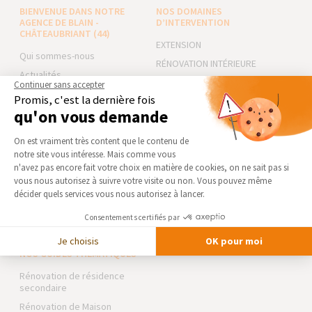
BIENVENUE DANS NOTRE
NOS DOMAINES
AGENCE DE BLAIN -
D’INTERVENTION
CHÂTEAUBRIANT (44)
EXTENSION
Qui sommes-nous
RÉNOVATION INTÉRIEURE
Actualités
TRAVAUX EXTÉRIEURS
Continuer sans accepter
Notre charte qualité
Promis, c'est la dernière fois
NOS PARTENAIRES
qu'on vous demande
Partenaires
Trouver une agence
Plateforme de Gestion du Consentement 
La Maison des Architectes
On est vraiment très content que le contenu de
Devenir franchisé
Expert Bricolage
notre site vous intéresse. Mais comme vous
Axeptio consent
n'avez pas encore fait votre choix en matière de cookies, on ne sait pas si
Foire aux Questions
Intégrer notre réseau
vous nous autorisez à suivre votre visite ou non. Vous pouvez même
Conditions générales
décider quels services vous nous autorisez à lancer.
d’intervention
Des travaux pour les pros ?
Mentions légales
Consentements certifiés par
Je choisis
OK pour moi
NOS GUIDES THÉMATIQUES
Rénovation de résidence
secondaire
Rénovation de Maison