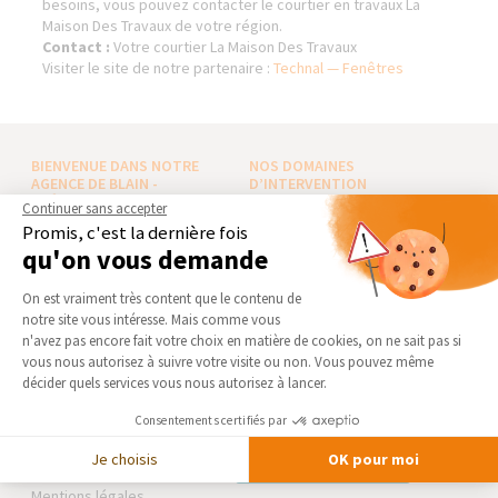
besoins, vous pouvez contacter le courtier en travaux La
Maison Des Travaux de votre région.
Contact :
Votre courtier La Maison Des Travaux
Visiter le site de notre partenaire :
Technal — Fenêtres
BIENVENUE DANS NOTRE
NOS DOMAINES
AGENCE DE BLAIN -
D’INTERVENTION
CHÂTEAUBRIANT (44)
Continuer sans accepter
EXTENSION
Promis, c'est la dernière fois
Qui sommes-nous
RÉNOVATION INTÉRIEURE
qu'on vous demande
Actualités
TRAVAUX EXTÉRIEURS
Plateforme de Gestion du Consentement 
Notre charte qualité
On est vraiment très content que le contenu de
notre site vous intéresse. Mais comme vous
NOS PARTENAIRES
Partenaires
Axeptio consent
n'avez pas encore fait votre choix en matière de cookies, on ne sait pas si
Trouver une agence
La Maison des Architectes
vous nous autorisez à suivre votre visite ou non. Vous pouvez même
décider quels services vous nous autorisez à lancer.
Devenir franchisé
Expert Bricolage
Foire aux Questions
Intégrer notre réseau
Consentements certifiés par
Conditions générales
Je choisis
OK pour moi
d’intervention
Des travaux pour les pros ?
Mentions légales