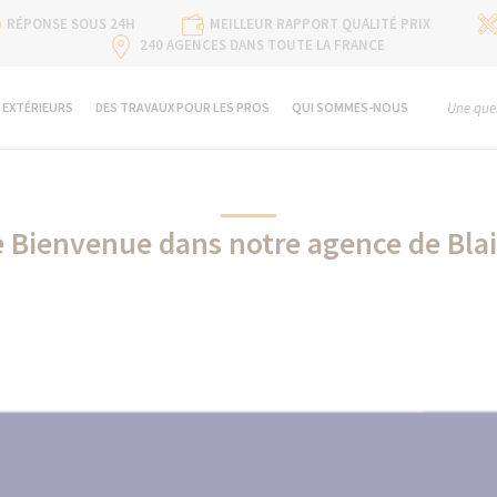
RÉPONSE SOUS 24H
MEILLEUR RAPPORT QUALITÉ PRIX
240 AGENCES DANS TOUTE LA FRANCE
 EXTÉRIEURS
DES TRAVAUX POUR LES PROS
QUI SOMMES-NOUS
Une ques
e Bienvenue dans notre agence de Blai
Sikkens partenaire de La Maison Des Travaux