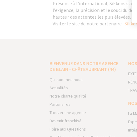
Présente à l’international, Sikkens s’ap
l’exigence, la précision et le souci du dét
hauteur des attentes les plus élevées.
Visiter le site de notre partenaire :
Sikke
BIENVENUE DANS NOTRE AGENCE
NOS
DE BLAIN - CHÂTEAUBRIANT (44)
EXTE
Qui sommes-nous
RÉNO
Actualités
TRAV
Notre charte qualité
NOS
Partenaires
Trouver une agence
La M
Devenir franchisé
Expe
Foire aux Questions
Inté