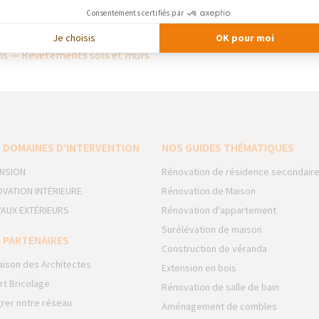
puie sur une relation de proximité avec les professionnels, en pa
Consentements certifiés par
ail. Cette collaboration contribue à valoriser le savoir-faire des pe
Je choisis
OK pour moi
ns — Revêtements sols et murs
 DOMAINES D’INTERVENTION
NOS GUIDES THÉMATIQUES
NSION
Rénovation de résidence secondair
VATION INTÉRIEURE
Rénovation de Maison
AUX EXTÉRIEURS
Rénovation d'appartement
Surélévation de maison
 PARTENAIRES
Construction de véranda
aison des Architectes
Extension en bois
rt Bricolage
Rénovation de salle de bain
grer notre réseau
Aménagement de combles