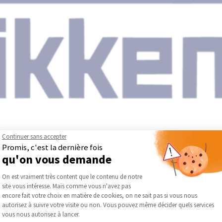
Continuer sans accepter
 peinture professionnelle, Sikkens accompagne depuis plus de deux 
Promis, c'est la dernière fois
ojets. Son positionnement repose sur une connaissance approfondie
qu'on vous demande
s aux exigences du terrain.
Plateforme de Gestion du Consentement :
e expertise reconnue dans la conception de produits alliant technici
On est vraiment très content que le contenu de notre
mettant de répondre aux besoins variés des professionnels, que c
site vous intéresse. Mais comme vous n'avez pas
Axeptio consent
s d’application exigeants.
encore fait votre choix en matière de cookies, on ne sait pas si vous nous
dans sa démarche, avec des formulations pensées pour améliorer 
autorisez à suivre votre visite ou non. Vous pouvez même décider quels services
vous nous autorisez à lancer.
oche permet d’optimiser le rendu final, la tenue dans le temps et l’