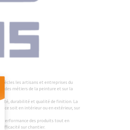
siècles les artisans et entreprises du
 des métiers de la peinture et sur la
 Personnalisez vos Options
té, durabilité et qualité de finition. La
e soit en intérieur ou en extérieur, sur
la performance des produits tout en
efficacité sur chantier.