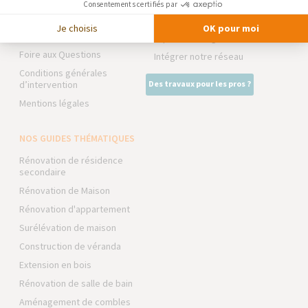
Consentements certifiés par
Trouver une agence
La Maison des Architectes
Je choisis
OK pour moi
Devenir franchisé
Expert Bricolage
Foire aux Questions
Intégrer notre réseau
Conditions générales
d’intervention
Des travaux pour les pros ?
Mentions légales
NOS GUIDES THÉMATIQUES
Rénovation de résidence
secondaire
Rénovation de Maison
Rénovation d'appartement
Surélévation de maison
Construction de véranda
Extension en bois
Rénovation de salle de bain
Aménagement de combles