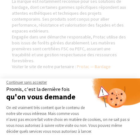
La marque est notamment reconnue pour ses solutions de
bardage, dont certaines gammes spécifiques répondent aux
attentes esthétiques et techniques des projets
contemporains. Ses produits sont conçus pour allier
performance, résistance et valorisation des façades et des
espaces extérieurs.
Engagée dans une démarche responsable, Protac utilise des
bois issus de forêts gérées durablement. Les matières
premières sont certifiées FSC ou PEFC, assurant une
traçabilité et une gestion respectueuse des ressources
forestières.
Visiter le site de notre partenaire :
Protac — Bardage
Continuer sans accepter
Promis, c'est la dernière fois
BIENVENUE DANS NOTRE
NOS DOMAINES
qu'on vous demande
AGENCE DE BLAIN -
D’INTERVENTION
Plateforme de Gestion du Consentement 
CHÂTEAUBRIANT (44)
On est vraiment très content que le contenu de
EXTENSION
notre site vous intéresse. Mais comme vous
Qui sommes-nous
RÉNOVATION INTÉRIEURE
Axeptio consent
n'avez pas encore fait votre choix en matière de cookies, on ne sait pas si
Actualités
vous nous autorisez à suivre votre visite ou non. Vous pouvez même
TRAVAUX EXTÉRIEURS
Notre charte qualité
décider quels services vous nous autorisez à lancer.
NOS PARTENAIRES
Partenaires