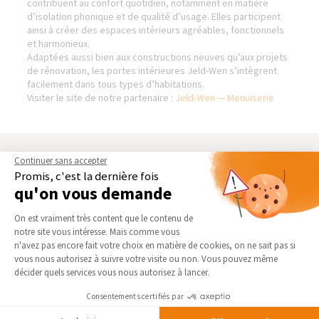
contribuent au confort quotidien, notamment en matière
d’isolation phonique et de qualité d’usage. Elles participent
ainsi à créer des espaces intérieurs agréables, fonctionnels
et harmonieux.
Adaptées aussi bien aux constructions neuves qu’aux projets
de rénovation, les portes intérieures Jeld-Wen s’intègrent
facilement dans tous types d’habitations.
Visiter le site de notre partenaire :
Jeld-Wen — Menuiserie
BIENVENUE DANS NOTRE
NOS DOMAINES
Continuer sans accepter
AGENCE DE BLAIN -
D’INTERVENTION
Promis, c'est la dernière fois
CHÂTEAUBRIANT (44)
qu'on vous demande
EXTENSION
Qui sommes-nous
Plateforme de Gestion du Consentement 
RÉNOVATION INTÉRIEURE
On est vraiment très content que le contenu de
Actualités
notre site vous intéresse. Mais comme vous
TRAVAUX EXTÉRIEURS
Axeptio consent
Notre charte qualité
n'avez pas encore fait votre choix en matière de cookies, on ne sait pas si
vous nous autorisez à suivre votre visite ou non. Vous pouvez même
NOS PARTENAIRES
Partenaires
décider quels services vous nous autorisez à lancer.
Trouver une agence
La Maison des Architectes
Consentements certifiés par
Devenir franchisé
Expert Bricolage