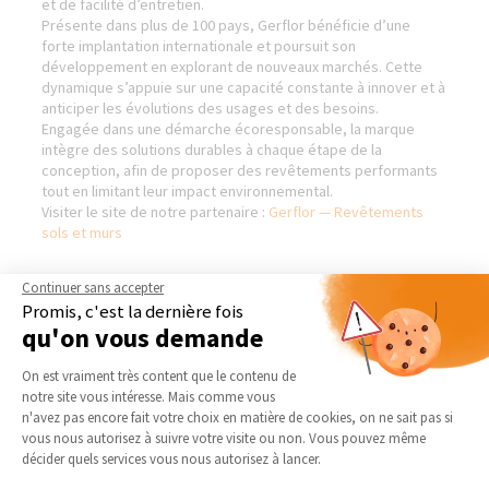
et de facilité d’entretien.
Présente dans plus de 100 pays, Gerflor bénéficie d’une
forte implantation internationale et poursuit son
développement en explorant de nouveaux marchés. Cette
dynamique s’appuie sur une capacité constante à innover et à
anticiper les évolutions des usages et des besoins.
Engagée dans une démarche écoresponsable, la marque
intègre des solutions durables à chaque étape de la
conception, afin de proposer des revêtements performants
tout en limitant leur impact environnemental.
Visiter le site de notre partenaire :
Gerflor — Revêtements
sols et murs
Continuer sans accepter
Promis, c'est la dernière fois
BIENVENUE DANS NOTRE
NOS DOMAINES
qu'on vous demande
AGENCE DE BLAIN -
D’INTERVENTION
Plateforme de Gestion du Consentement 
CHÂTEAUBRIANT (44)
On est vraiment très content que le contenu de
EXTENSION
notre site vous intéresse. Mais comme vous
Qui sommes-nous
RÉNOVATION INTÉRIEURE
Axeptio consent
n'avez pas encore fait votre choix en matière de cookies, on ne sait pas si
Actualités
vous nous autorisez à suivre votre visite ou non. Vous pouvez même
TRAVAUX EXTÉRIEURS
Notre charte qualité
décider quels services vous nous autorisez à lancer.
NOS PARTENAIRES
Partenaires