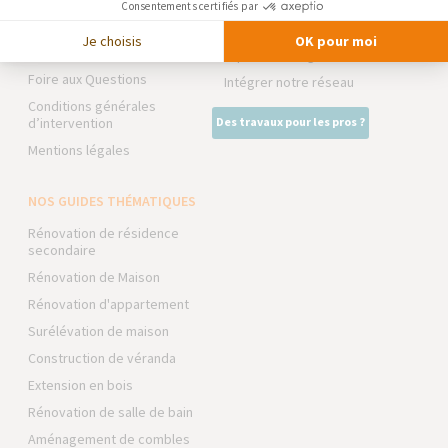
Consentements certifiés par
Trouver une agence
La Maison des Architectes
Je choisis
OK pour moi
Devenir franchisé
Expert Bricolage
Foire aux Questions
Intégrer notre réseau
Conditions générales
d’intervention
Des travaux pour les pros ?
Mentions légales
NOS GUIDES THÉMATIQUES
Rénovation de résidence
secondaire
Rénovation de Maison
Rénovation d'appartement
Surélévation de maison
Construction de véranda
Extension en bois
Rénovation de salle de bain
Aménagement de combles