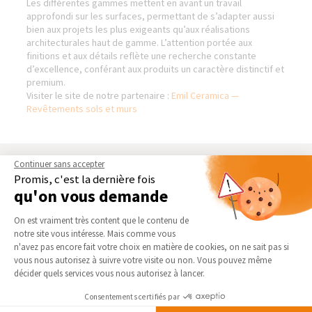
Les différentes gammes mettent en avant un travail
approfondi sur les surfaces, permettant de s’adapter aussi
bien aux projets les plus exigeants qu’aux réalisations
architecturales haut de gamme. L’attention portée aux
finitions et aux détails reflète une recherche constante
d’excellence, conférant aux produits un caractère distinctif et
premium.
Visiter le site de notre partenaire :
Emil Ceramica —
Revêtements sols et murs
Continuer sans accepter
BIENVENUE DANS NOTRE
NOS DOMAINES
Promis, c'est la dernière fois
AGENCE DE BLAIN -
D’INTERVENTION
qu'on vous demande
CHÂTEAUBRIANT (44)
EXTENSION
Plateforme de Gestion du Consentement 
Qui sommes-nous
On est vraiment très content que le contenu de
RÉNOVATION INTÉRIEURE
Actualités
notre site vous intéresse. Mais comme vous
TRAVAUX EXTÉRIEURS
Axeptio consent
n'avez pas encore fait votre choix en matière de cookies, on ne sait pas si
Notre charte qualité
vous nous autorisez à suivre votre visite ou non. Vous pouvez même
NOS PARTENAIRES
Partenaires
décider quels services vous nous autorisez à lancer.
Trouver une agence
La Maison des Architectes
Consentements certifiés par
Devenir franchisé
Expert Bricolage