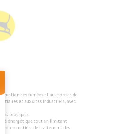
vacuation des fumées et aux sorties de
 Personnalisez vos Options
rtiaires et aux sites industriels, avec
.
t ses pratiques.
acité énergétique tout en limitant
mment en matière de traitement des