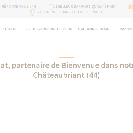
RÉPONSE SOUS 24H
MEILLEUR RAPPORT QUALITÉ PRIX
240 AGENCES DANS TOUTE LA FRANCE
 EXTÉRIEURS
DES TRAVAUX POUR LES PROS
QUI SOMMES-NOUS
Une ques
t, partenaire de Bienvenue dans notr
Châteaubriant (44)
Cheminée Poujoulat partenaire de La Maison Des Travaux