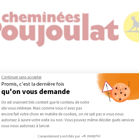
Continuer sans accepter
Promis, c'est la dernière fois
qu'on vous demande
ne, Cheminées Poujoulat conçoit des systèmes en inox dédiés à l’é
Plateforme de Gestion du Consentement :
On est vraiment très content que le contenu de notre
 aux maisons individuelles qu’aux bâtiments collectifs, aux locaux te
site vous intéresse. Mais comme vous n'avez pas
x équipements et énergies, en construction comme en rénovation
Axeptio consent
encore fait votre choix en matière de cookies, on ne sait pas si vous nous
dée sur des principes de proximité et de clarté dans ses relations e
autorisez à suivre votre visite ou non. Vous pouvez même décider quels services
mentaux, elle développe des dispositifs visant à améliorer l’effic
vous nous autorisez à lancer.
. Cette démarche durable s’accompagne d’actions concrètes, nota
Consentements certifiés par