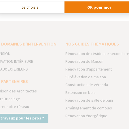
nées Poujoulat — Chauffage et Ventilation
Je choisis
OK pour moi
 DOMAINES D’INTERVENTION
NOS GUIDES THÉMATIQUES
NSION
Rénovation de résidence secondair
VATION INTÉRIEURE
Rénovation de Maison
AUX EXTÉRIEURS
Rénovation d'appartement
Surélévation de maison
 PARTENAIRES
Construction de véranda
aison des Architectes
Extension en bois
rt Bricolage
Rénovation de salle de bain
grer notre réseau
Aménagement de combles
Rénovation énergétique
 travaux pour les pros ?