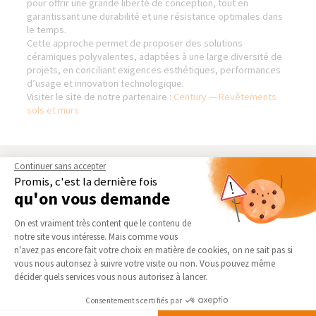
pour offrir une grande liberté de conception, tout en
garantissant une durabilité et une résistance optimales dans
le temps.
Cette approche permet de proposer des solutions
céramiques polyvalentes, adaptées à une large diversité de
projets, en conciliant exigences esthétiques, performances
d’usage et innovation technologique.
Visiter le site de notre partenaire :
Century — Revêtements
sols et murs
Continuer sans accepter
BIENVENUE DANS NOTRE
NOS DOMAINES
Promis, c'est la dernière fois
AGENCE DE BLAIN -
D’INTERVENTION
qu'on vous demande
CHÂTEAUBRIANT (44)
EXTENSION
Plateforme de Gestion du Consentement 
Qui sommes-nous
On est vraiment très content que le contenu de
RÉNOVATION INTÉRIEURE
Actualités
notre site vous intéresse. Mais comme vous
TRAVAUX EXTÉRIEURS
Axeptio consent
n'avez pas encore fait votre choix en matière de cookies, on ne sait pas si
Notre charte qualité
vous nous autorisez à suivre votre visite ou non. Vous pouvez même
NOS PARTENAIRES
Partenaires
décider quels services vous nous autorisez à lancer.
Trouver une agence
La Maison des Architectes
Consentements certifiés par
Devenir franchisé
Expert Bricolage