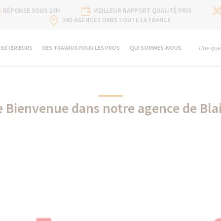
RÉPONSE SOUS 24H
MEILLEUR RAPPORT QUALITÉ PRIX
240 AGENCES DANS TOUTE LA FRANCE
 EXTÉRIEURS
DES TRAVAUX POUR LES PROS
QUI SOMMES-NOUS
Une ques
de Bienvenue dans notre agence de Blai
Atlantic partenaire de La Maison Des Travaux