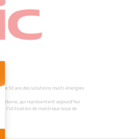
 Personnalisez vos Options
us de 50 ans des solutions multi-énergies
 carbone, qui représentent aujourd’hui
t l’utilisation de matériaux issus de