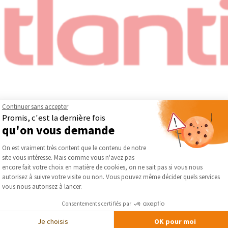
Continuer sans accepter
Promis, c'est la dernière fois
qu'on vous demande
Plateforme de Gestion du Consentement :
 thermique en France. Entreprise familiale, elle conçoit depuis pl
On est vraiment très content que le contenu de notre
à la ventilation et à la production d’eau chaude sanitaire.
site vous intéresse. Mais comme vous n'avez pas
Axeptio consent
 Atlantic développe des équipements privilégiant les énergies bas
encore fait votre choix en matière de cookies, on ne sait pas si vous nous
ntreprise intègre également une démarche responsable en favorisan
autorisez à suivre votre visite ou non. Vous pouvez même décider quels services
vous nous autorisez à lancer.
es emballages.
tic — Chauffage et Ventilation
Consentements certifiés par
Je choisis
OK pour moi