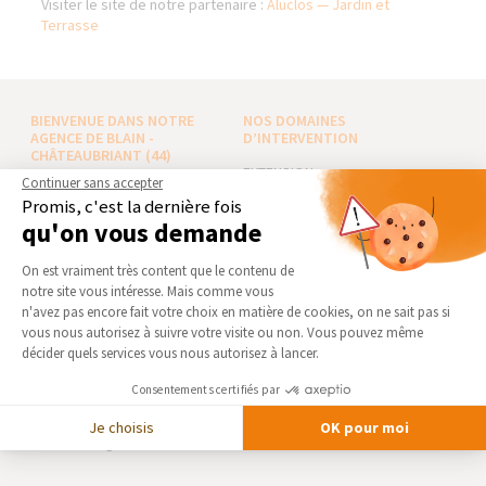
Visiter le site de notre partenaire :
Aluclos — Jardin et
Terrasse
BIENVENUE DANS NOTRE
NOS DOMAINES
AGENCE DE BLAIN -
D’INTERVENTION
CHÂTEAUBRIANT (44)
EXTENSION
Continuer sans accepter
Qui sommes-nous
RÉNOVATION INTÉRIEURE
Promis, c'est la dernière fois
Actualités
qu'on vous demande
TRAVAUX EXTÉRIEURS
Notre charte qualité
Plateforme de Gestion du Consentement 
On est vraiment très content que le contenu de
NOS PARTENAIRES
Partenaires
notre site vous intéresse. Mais comme vous
Trouver une agence
Axeptio consent
La Maison des Architectes
n'avez pas encore fait votre choix en matière de cookies, on ne sait pas si
vous nous autorisez à suivre votre visite ou non. Vous pouvez même
Devenir franchisé
Expert Bricolage
décider quels services vous nous autorisez à lancer.
Foire aux Questions
Intégrer notre réseau
Consentements certifiés par
Conditions générales
d’intervention
Des travaux pour les pros ?
Je choisis
OK pour moi
Mentions légales