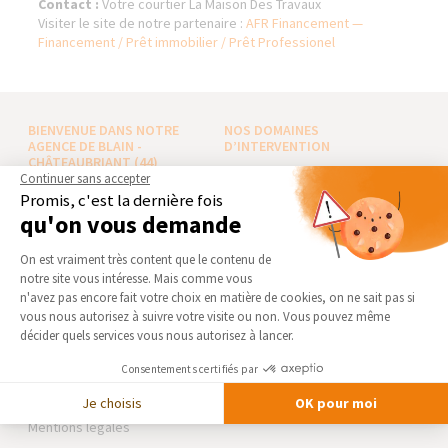
Contact :
Votre courtier La Maison Des Travaux
Visiter le site de notre partenaire :
AFR Financement —
Financement / Prêt immobilier / Prêt Professionel
BIENVENUE DANS NOTRE
NOS DOMAINES
AGENCE DE BLAIN -
D’INTERVENTION
CHÂTEAUBRIANT (44)
EXTENSION
Continuer sans accepter
Qui sommes-nous
Promis, c'est la dernière fois
RÉNOVATION INTÉRIEURE
qu'on vous demande
Actualités
TRAVAUX EXTÉRIEURS
Plateforme de Gestion du Consentement 
Notre charte qualité
On est vraiment très content que le contenu de
NOS PARTENAIRES
Partenaires
notre site vous intéresse. Mais comme vous
Axeptio consent
n'avez pas encore fait votre choix en matière de cookies, on ne sait pas si
Trouver une agence
La Maison des Architectes
vous nous autorisez à suivre votre visite ou non. Vous pouvez même
Devenir franchisé
Expert Bricolage
décider quels services vous nous autorisez à lancer.
Foire aux Questions
Intégrer notre réseau
Consentements certifiés par
Conditions générales
d’intervention
Des travaux pour les pros ?
Je choisis
OK pour moi
Mentions légales