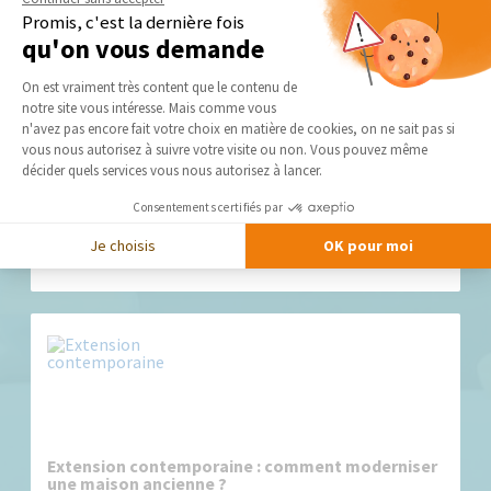
Promis, c'est la dernière fois
qu'on vous demande
Plateforme de Gestion du Consentement 
On est vraiment très content que le contenu de
notre site vous intéresse. Mais comme vous
Axeptio consent
n'avez pas encore fait votre choix en matière de cookies, on ne sait pas si
vous nous autorisez à suivre votre visite ou non. Vous pouvez même
décider quels services vous nous autorisez à lancer.
Extension ossature bois ou ossature métallique :
Consentements certifiés par
quelle solution choisir pour agrandir sa maison ?
Vous souhaitez agrandir votre maison mais vous hésitez
Je choisis
OK pour moi
entre une extension à ossature...
Extension contemporaine : comment moderniser
une maison ancienne ?