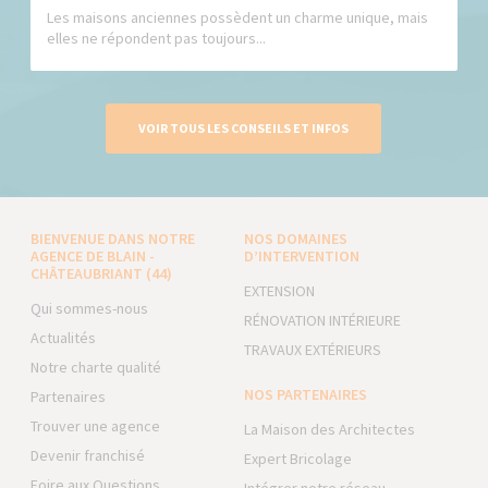
Les maisons anciennes possèdent un charme unique, mais
elles ne répondent pas toujours...
VOIR TOUS LES CONSEILS ET INFOS
BIENVENUE DANS NOTRE
NOS DOMAINES
AGENCE DE BLAIN -
D’INTERVENTION
CHÂTEAUBRIANT (44)
EXTENSION
Qui sommes-nous
RÉNOVATION INTÉRIEURE
Actualités
TRAVAUX EXTÉRIEURS
Notre charte qualité
NOS PARTENAIRES
Partenaires
Trouver une agence
La Maison des Architectes
Devenir franchisé
Expert Bricolage
Foire aux Questions